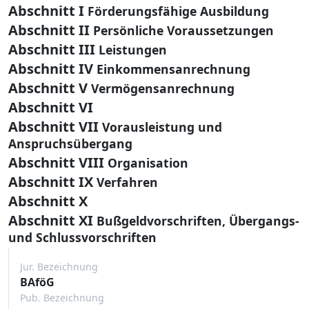
Abschnitt I
Förderungsfähige Ausbildung
Abschnitt II
Persönliche Voraussetzungen
Abschnitt III
Leistungen
Abschnitt IV
Einkommensanrechnung
Abschnitt V
Vermögensanrechnung
Abschnitt VI
Abschnitt VII
Vorausleistung und
Anspruchsübergang
Abschnitt VIII
Organisation
Abschnitt IX
Verfahren
Abschnitt X
Abschnitt XI
Bußgeldvorschriften, Übergangs-
und Schlussvorschriften
Jur. Bezeichnung
BAföG
Pub. Bezeichnung