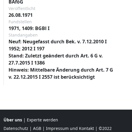
BAföG
Veröffentlicht
26.08.1971
Fundstellen
1971, 1409: BGBl I
Standangaben
Neuf: Neugefasst durch Bek. v. 7.12.2010 I
1952; 2012 I 197
Stand: Zuletzt geändert durch Art. 6 G v.
27.7.2015 I 1386
Hinweis: Mittelbare Änderung durch Art. 7 G
v. 22.12.2015 I 2557 ist berücksichtigt
Über uns
|
Experte werden
Datenschutz
|
AGB
|
Impressum und Kontakt
| ©2022