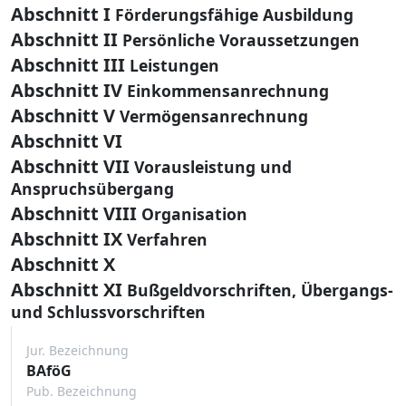
Abschnitt I
Förderungsfähige Ausbildung
Abschnitt II
Persönliche Voraussetzungen
Abschnitt III
Leistungen
Abschnitt IV
Einkommensanrechnung
Abschnitt V
Vermögensanrechnung
Abschnitt VI
Abschnitt VII
Vorausleistung und
Anspruchsübergang
Abschnitt VIII
Organisation
Abschnitt IX
Verfahren
Abschnitt X
Abschnitt XI
Bußgeldvorschriften, Übergangs-
und Schlussvorschriften
Jur. Bezeichnung
BAföG
Pub. Bezeichnung