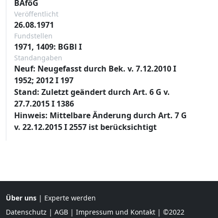
BAföG
Veröffentlicht
26.08.1971
Fundstellen
1971, 1409: BGBl I
Standangaben
Neuf: Neugefasst durch Bek. v. 7.12.2010 I
1952; 2012 I 197
Stand: Zuletzt geändert durch Art. 6 G v.
27.7.2015 I 1386
Hinweis: Mittelbare Änderung durch Art. 7 G
v. 22.12.2015 I 2557 ist berücksichtigt
Über uns
|
Experte werden
Datenschutz
|
AGB
|
Impressum und Kontakt
| ©2022