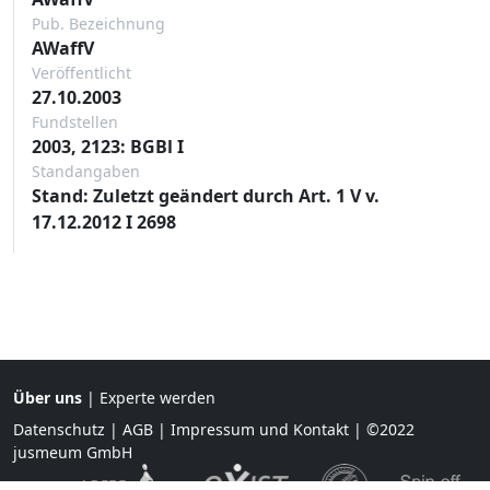
Pub. Bezeichnung
AWaffV
Veröffentlicht
27.10.2003
Fundstellen
2003, 2123: BGBl I
Standangaben
Stand: Zuletzt geändert durch Art. 1 V v.
17.12.2012 I 2698
Über uns
|
Experte werden
Datenschutz
|
AGB
|
Impressum und Kontakt
| ©2022
jusmeum GmbH