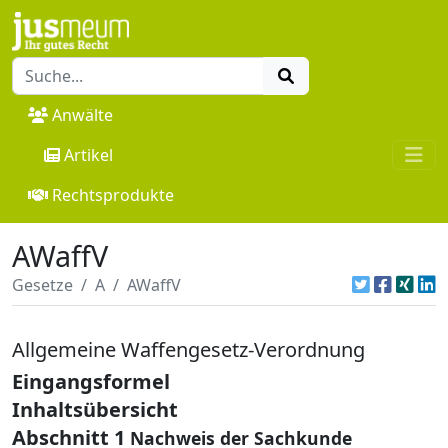
Anwälte
Artikel
Rechtsprodukte
AWaffV
Gesetze
A
AWaffV
Allgemeine Waffengesetz-Verordnung
Eingangsformel
Inhaltsübersicht
Abschnitt 1
Nachweis der Sachkunde