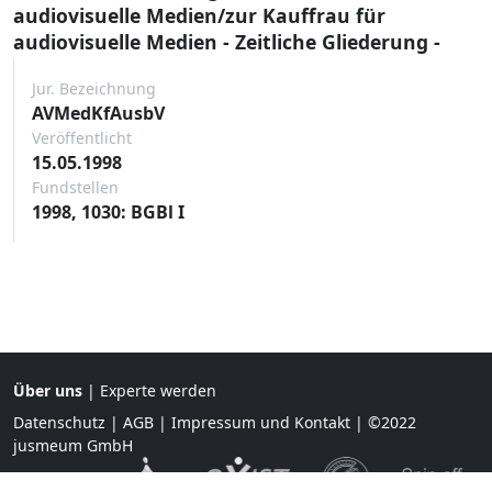
audiovisuelle Medien/zur Kauffrau für
audiovisuelle Medien - Zeitliche Gliederung -
Jur. Bezeichnung
AVMedKfAusbV
Veröffentlicht
15.05.1998
Fundstellen
1998, 1030: BGBl I
Über uns
|
Experte werden
Datenschutz
|
AGB
|
Impressum und Kontakt
| ©2022
jusmeum GmbH