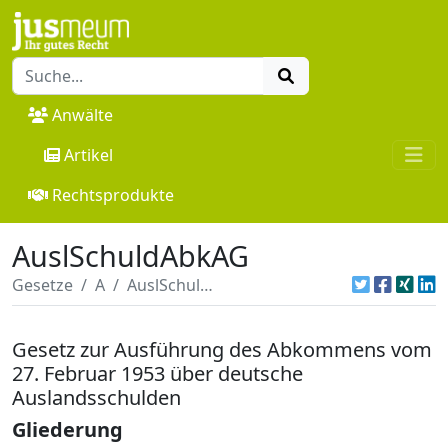
Anwälte
Artikel
Rechtsprodukte
AuslSchuldAbkAG
Gesetze
A
AuslSchuldAbkAG
Gesetz zur Ausführung des Abkommens vom
27. Februar 1953 über deutsche
Auslandsschulden
Gliederung