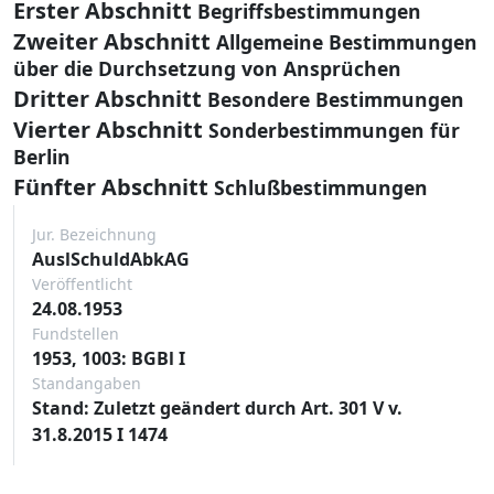
Erster Abschnitt
Begriffsbestimmungen
Zweiter Abschnitt
Allgemeine Bestimmungen
über die Durchsetzung von Ansprüchen
Dritter Abschnitt
Besondere Bestimmungen
Vierter Abschnitt
Sonderbestimmungen für
Berlin
Fünfter Abschnitt
Schlußbestimmungen
Jur. Bezeichnung
AuslSchuldAbkAG
Veröffentlicht
24.08.1953
Fundstellen
1953, 1003: BGBl I
Standangaben
Stand: Zuletzt geändert durch Art. 301 V v.
31.8.2015 I 1474