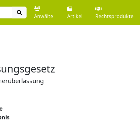
Anwälte
Artikel
Rechtsprodukte
sungsgesetz
merüberlassung
e
bnis