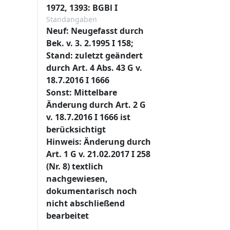
1972, 1393: BGBl I
Standangaben
Neuf: Neugefasst durch
Bek. v. 3. 2.1995 I 158;
Stand: zuletzt geändert
durch Art. 4 Abs. 43 G v.
18.7.2016 I 1666
Sonst: Mittelbare
Änderung durch Art. 2 G
v. 18.7.2016 I 1666 ist
berücksichtigt
Hinweis: Änderung durch
Art. 1 G v. 21.02.2017 I 258
(Nr. 8) textlich
nachgewiesen,
dokumentarisch noch
nicht abschließend
bearbeitet