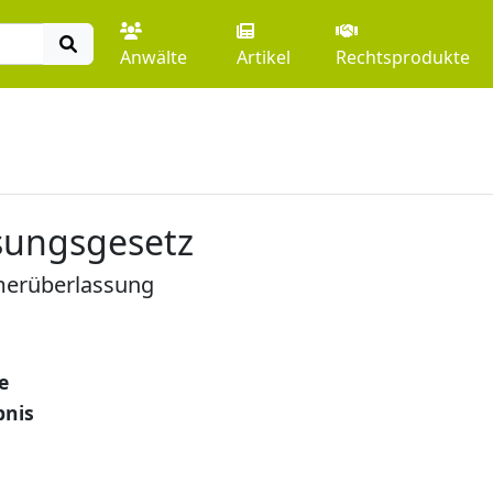
Anwälte
Artikel
Rechtsprodukte
sungsgesetz
merüberlassung
e
bnis