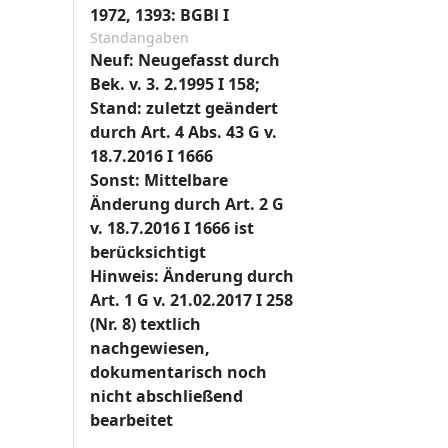
1972, 1393: BGBl I
Standangaben
Neuf: Neugefasst durch
Bek. v. 3. 2.1995 I 158;
Stand: zuletzt geändert
durch Art. 4 Abs. 43 G v.
18.7.2016 I 1666
Sonst: Mittelbare
Änderung durch Art. 2 G
v. 18.7.2016 I 1666 ist
berücksichtigt
Hinweis: Änderung durch
Art. 1 G v. 21.02.2017 I 258
(Nr. 8) textlich
nachgewiesen,
dokumentarisch noch
nicht abschließend
bearbeitet