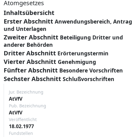
Atomgesetzes
Inhaltsübersicht
Erster Abschnitt
Anwendungsbereich, Antrag
und Unterlagen
Zweiter Abschnitt
Beteiligung Dritter und
anderer Behörden
Dritter Abschnitt
Erörterungstermin
Vierter Abschnitt
Genehmigung
Fünfter Abschnitt
Besondere Vorschriften
Sechster Abschnitt
Schlußvorschriften
Jur. Bezeichnung
AtVfV
Pub. Bezeichnung
AtVfV
Veröffentlicht
18.02.1977
Fundstellen