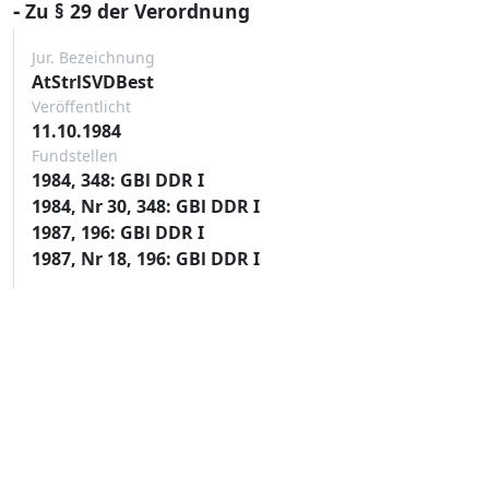
-
Zu § 29 der Verordnung
Jur. Bezeichnung
AtStrlSVDBest
Veröffentlicht
11.10.1984
Fundstellen
1984, 348: GBl DDR I
1984, Nr 30, 348: GBl DDR I
1987, 196: GBl DDR I
1987, Nr 18, 196: GBl DDR I