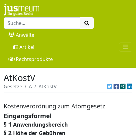
Anwälte
Artikel
Rechtsprodukte
AtKostV
Gesetze
A
AtKostV
Kostenverordnung zum Atomgesetz
Eingangsformel
§ 1
Anwendungsbereich
§ 2
Höhe der Gebühren