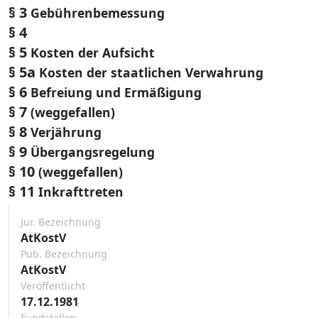
§ 3
Gebührenbemessung
§ 4
§ 5
Kosten der Aufsicht
§ 5a
Kosten der staatlichen Verwahrung
§ 6
Befreiung und Ermäßigung
§ 7
(weggefallen)
§ 8
Verjährung
§ 9
Übergangsregelung
§ 10
(weggefallen)
§ 11
Inkrafttreten
Jur. Bezeichnung
AtKostV
Pub. Bezeichnung
AtKostV
Veröffentlicht
17.12.1981
Fundstellen