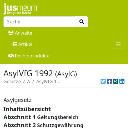
Anwälte
Artikel
Rechtsprodukte
AsylVfG 1992
(AsylG)
Gesetze
A
AsylVfG 1992
Asylgesetz
Inhaltsübersicht
Abschnitt 1
Geltungsbereich
Abschnitt 2
Schutzgewährung