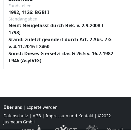
Fundstellen
1992, 1126: BGBl I
Standangaben
Neuf: Neugefasst durch Bek. v. 2.9.2008 I
1798;
Stand: zuletzt geändert durch Art. 2 Abs. 2 G
v. 4.11.2016 I 2460
Sonst: Dieses G ersetzt das G 26-5 v. 16.7.1982
I 946 (AsylVfG)
Über uns
|
Experte werden
Datenschutz
|
AGB
|
Impressum und Kontakt
| ©2022
jusmeum GmbH