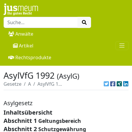
Anwälte
Artikel
Rechtsprodukte
AsylVfG 1992
(AsylG)
Gesetze
A
AsylVfG 1992
Asylgesetz
Inhaltsübersicht
Abschnitt 1
Geltungsbereich
Abschnitt 2
Schutzgewährung