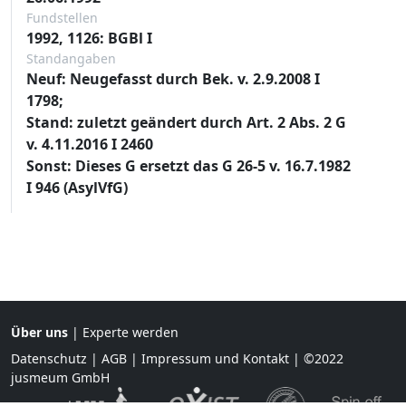
Fundstellen
1992, 1126: BGBl I
Standangaben
Neuf: Neugefasst durch Bek. v. 2.9.2008 I
1798;
Stand: zuletzt geändert durch Art. 2 Abs. 2 G
v. 4.11.2016 I 2460
Sonst: Dieses G ersetzt das G 26-5 v. 16.7.1982
I 946 (AsylVfG)
Über uns
|
Experte werden
Datenschutz
|
AGB
|
Impressum und Kontakt
| ©2022
jusmeum GmbH