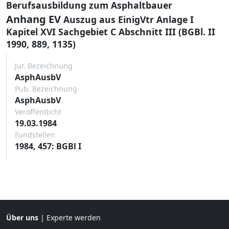
Berufsausbildung zum Asphaltbauer
Anhang EV
Auszug aus EinigVtr Anlage I
Kapitel XVI Sachgebiet C Abschnitt III (BGBl. II
1990, 889, 1135)
Jur. Bezeichnung
AsphAusbV
Pub. Bezeichnung
AsphAusbV
Veröffentlicht
19.03.1984
Fundstellen
1984, 457: BGBl I
Über uns
|
Experte werden