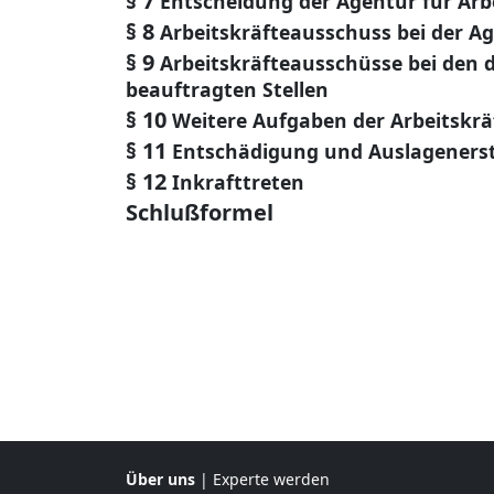
§ 7
Entscheidung der Agentur für Arb
§ 8
Arbeitskräfteausschuss bei der Ag
§ 9
Arbeitskräfteausschüsse bei den 
beauftragten Stellen
§ 10
Weitere Aufgaben der Arbeitskr
§ 11
Entschädigung und Auslageners
§ 12
Inkrafttreten
Schlußformel
Über uns
|
Experte werden