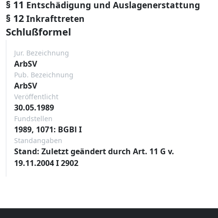
§ 11
Entschädigung und Auslagenerstattung
§ 12
Inkrafttreten
Schlußformel
Jur. Bezeichnung
ArbSV
Pub. Bezeichnung
ArbSV
Veröffentlicht
30.05.1989
Fundstellen
1989, 1071: BGBl I
Standangaben
Stand: Zuletzt geändert durch Art. 11 G v.
19.11.2004 I 2902