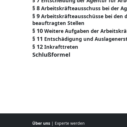
§ 7
Entscheidung der Agentur für Arb
§ 8
Arbeitskräfteausschuss bei der Ag
§ 9
Arbeitskräfteausschüsse bei den 
beauftragten Stellen
§ 10
Weitere Aufgaben der Arbeitskr
§ 11
Entschädigung und Auslageners
§ 12
Inkrafttreten
Schlußformel
Über uns
|
Experte werden