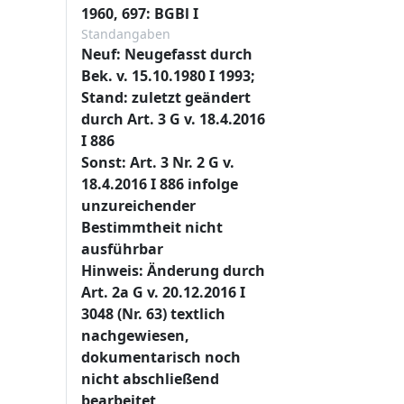
1960, 697: BGBl I
Standangaben
Neuf: Neugefasst durch
Bek. v. 15.10.1980 I 1993;
Stand: zuletzt geändert
durch Art. 3 G v. 18.4.2016
I 886
Sonst: Art. 3 Nr. 2 G v.
18.4.2016 I 886 infolge
unzureichender
Bestimmtheit nicht
ausführbar
Hinweis: Änderung durch
Art. 2a G v. 20.12.2016 I
3048 (Nr. 63) textlich
nachgewiesen,
dokumentarisch noch
nicht abschließend
bearbeitet