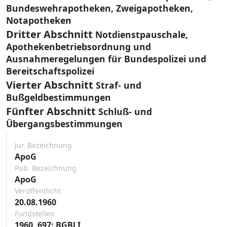
Bundeswehrapotheken, Zweigapotheken,
Notapotheken
Dritter Abschnitt
Notdienstpauschale,
Apothekenbetriebsordnung und
Ausnahmeregelungen für Bundespolizei und
Bereitschaftspolizei
Vierter Abschnitt
Straf- und
Bußgeldbestimmungen
Fünfter Abschnitt
Schluß- und
Übergangsbestimmungen
Jur. Bezeichnung
ApoG
Pub. Bezeichnung
ApoG
Veröffentlicht
20.08.1960
Fundstellen
1960, 697: BGBl I