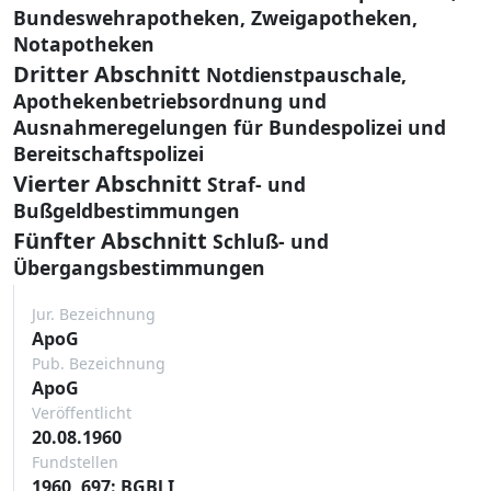
Bundeswehrapotheken, Zweigapotheken,
Notapotheken
Dritter Abschnitt
Notdienstpauschale,
Apothekenbetriebsordnung und
Ausnahmeregelungen für Bundespolizei und
Bereitschaftspolizei
Vierter Abschnitt
Straf- und
Bußgeldbestimmungen
Fünfter Abschnitt
Schluß- und
Übergangsbestimmungen
Jur. Bezeichnung
ApoG
Pub. Bezeichnung
ApoG
Veröffentlicht
20.08.1960
Fundstellen
1960, 697: BGBl I