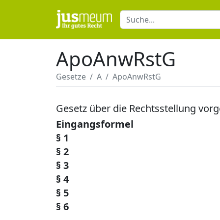
ApoAnwRstG
Gesetze
A
ApoAnwRstG
Gesetz über die Rechtsstellung vor
Eingangsformel
§ 1
§ 2
§ 3
§ 4
§ 5
§ 6