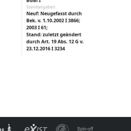
BGBl I
Standangaben
Neuf: Neugefasst durch
Bek. v. 1.10.2002 I 3866;
2003 I 61;
Stand: zuletzt geändert
durch Art. 19 Abs. 12 G v.
23.12.2016 I 3234