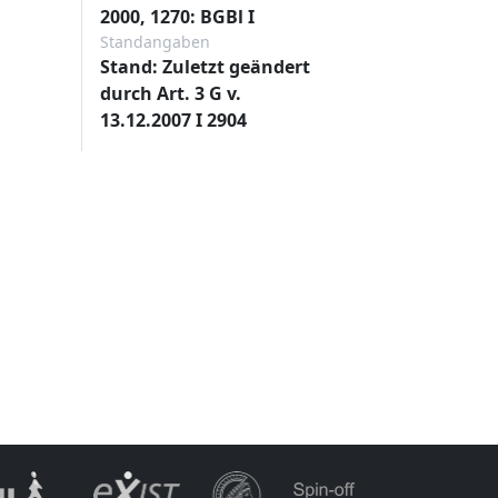
2000, 1270: BGBl I
Standangaben
Stand: Zuletzt geändert
durch Art. 3 G v.
13.12.2007 I 2904