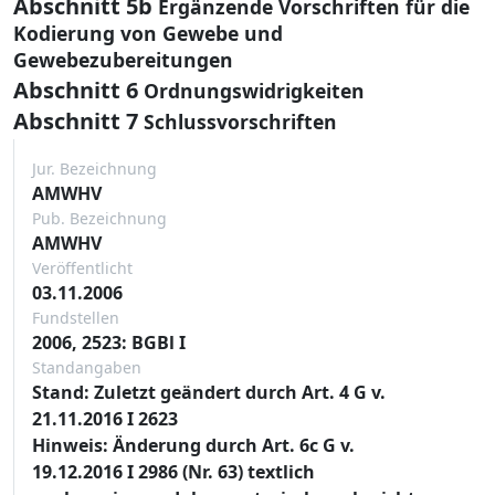
Abschnitt 5b
Ergänzende Vorschriften für die
Kodierung von Gewebe und
Gewebezubereitungen
Abschnitt 6
Ordnungswidrigkeiten
Abschnitt 7
Schlussvorschriften
Jur. Bezeichnung
AMWHV
Pub. Bezeichnung
AMWHV
Veröffentlicht
03.11.2006
Fundstellen
2006, 2523: BGBl I
Standangaben
Stand: Zuletzt geändert durch Art. 4 G v.
21.11.2016 I 2623
Hinweis: Änderung durch Art. 6c G v.
19.12.2016 I 2986 (Nr. 63) textlich