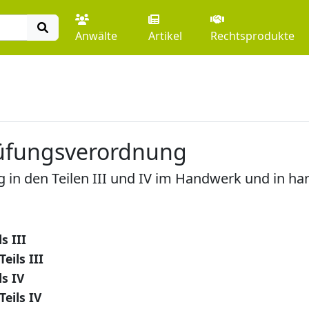
Anwälte
Artikel
Rechtsprodukte
rüfungsverordnung
g in den Teilen III und IV im Handwerk und in 
s III
ils III
ls IV
eils IV