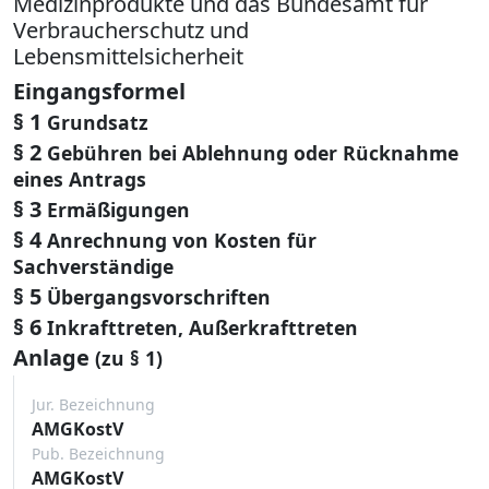
Medizinprodukte und das Bundesamt für
Verbraucherschutz und
Lebensmittelsicherheit
Eingangsformel
§ 1
Grundsatz
§ 2
Gebühren bei Ablehnung oder Rücknahme
eines Antrags
§ 3
Ermäßigungen
§ 4
Anrechnung von Kosten für
Sachverständige
§ 5
Übergangsvorschriften
§ 6
Inkrafttreten, Außerkrafttreten
Anlage
(zu § 1)
Jur. Bezeichnung
AMGKostV
Pub. Bezeichnung
AMGKostV