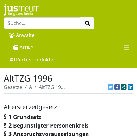
Anwälte
Artikel
Rechtsprodukte
AltTZG 1996
Gesetze
A
AltTZG 1996
Altersteilzeitgesetz
§ 1
Grundsatz
§ 2
Begünstigter Personenkreis
§ 3
Anspruchsvoraussetzungen