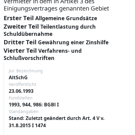
Vermieter in dem in Artikel 3 des
Einigungsvertrages genannten Gebiet
Erster Teil
Allgemeine Grundsätze
Zweiter Teil
Teilentlastung durch
Schuldübernahme
Dritter Teil
Gewährung einer Zinshilfe
Vierter Teil
Verfahrens- und
Schlußvorschriften
Jur. Bezeichnung
AltSchG
Veröffentlicht
23.06.1993
Fundstellen
1993, 944, 986: BGBl I
Standangaben
Stand: Zuletzt geändert durch Art. 4 V v.
31.8.2015 I 1474