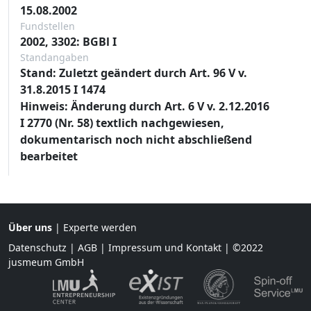
15.08.2002
Fundstellen
2002, 3302: BGBl I
Standangaben
Stand: Zuletzt geändert durch Art. 96 V v.
31.8.2015 I 1474
Hinweis: Änderung durch Art. 6 V v. 2.12.2016
I 2770 (Nr. 58) textlich nachgewiesen,
dokumentarisch noch nicht abschließend
bearbeitet
Über uns
|
Experte werden
Datenschutz
|
AGB
|
Impressum und Kontakt
| ©2022
jusmeum GmbH