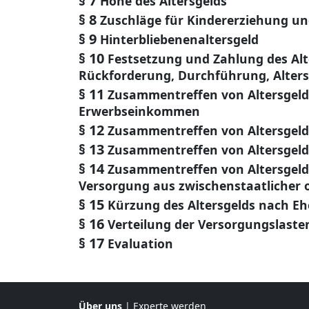
§ 7
Höhe des Altersgelds
§ 8
Zuschläge für Kindererziehung un
§ 9
Hinterbliebenenaltersgeld
§ 10
Festsetzung und Zahlung des Alt
Rückforderung, Durchführung, Alter
§ 11
Zusammentreffen von Altersgeld,
Erwerbseinkommen
§ 12
Zusammentreffen von Altersgeld
§ 13
Zusammentreffen von Altersgeld
§ 14
Zusammentreffen von Altersgeld
Versorgung aus zwischenstaatlicher 
§ 15
Kürzung des Altersgelds nach E
§ 16
Verteilung der Versorgungslaste
§ 17
Evaluation
Über uns
|
Experte werden