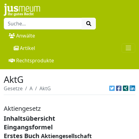
Anwälte
Artikel
Rechtsprodukte
AktG
Gesetze
A
AktG
Aktiengesetz
Inhaltsübersicht
Eingangsformel
Erstes Buch
Aktiengesellschaft