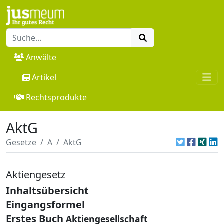
Anwälte
Artikel
Rechtsprodukte
AktG
Gesetze
A
AktG
Aktiengesetz
Inhaltsübersicht
Eingangsformel
Erstes Buch
Aktiengesellschaft