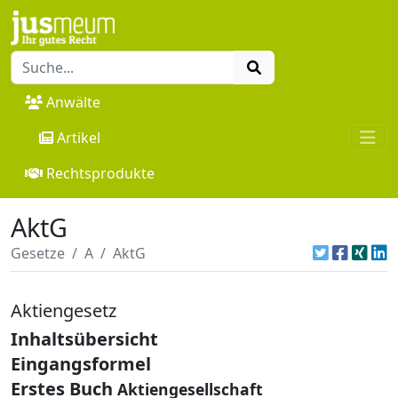
Anwälte
Artikel
Rechtsprodukte
AktG
Gesetze
A
AktG
Aktiengesetz
Inhaltsübersicht
Eingangsformel
Erstes Buch
Aktiengesellschaft