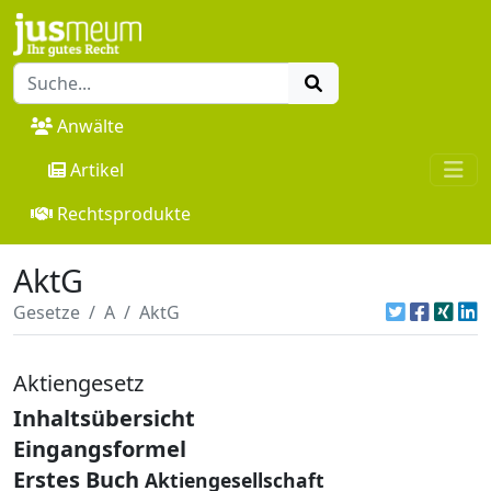
Anwälte
Artikel
Rechtsprodukte
AktG
Gesetze
A
AktG
Aktiengesetz
Inhaltsübersicht
Eingangsformel
Erstes Buch
Aktiengesellschaft