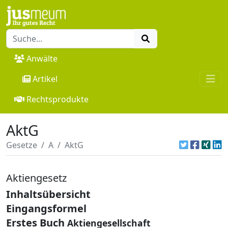
Anwälte
Artikel
Rechtsprodukte
AktG
Gesetze
A
AktG
Aktiengesetz
Inhaltsübersicht
Eingangsformel
Erstes Buch
Aktiengesellschaft