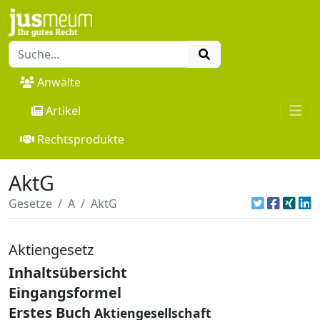
Anwälte
Artikel
Rechtsprodukte
AktG
Gesetze
A
AktG
Aktiengesetz
Inhaltsübersicht
Eingangsformel
Erstes Buch
Aktiengesellschaft