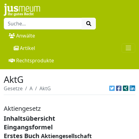
Anwälte
Artikel
Rechtsprodukte
AktG
Gesetze
A
AktG
Aktiengesetz
Inhaltsübersicht
Eingangsformel
Erstes Buch
Aktiengesellschaft