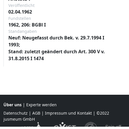
Veröffentlicht
02.04.1962
Fundstellen
1962, 206: BGBl I
Standangaben
Neuf: Neugefasst durch Bek. v. 29.7.1994 I
1993;
Stand: zuletzt geändert durch Art. 300 V v.
31.8.2015 I 1474
Über uns
|
Experte werden
Datenschutz
|
AGB
|
Impressum und Kontakt
| ©2022
jusmeum GmbH