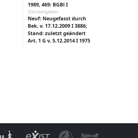
1989, 469: BGBl I
Standangaben
Neuf: Neugefasst durch
Bek. v. 17.12.2009 I 3886;
Stand: zuletzt geändert
Art. 1 G v. 5.12.2014 I 1975