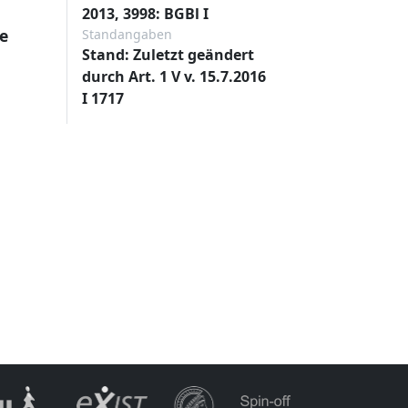
2013, 3998: BGBl I
e
Standangaben
Stand: Zuletzt geändert
durch Art. 1 V v. 15.7.2016
I 1717