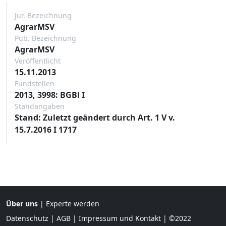
Jur. Bezeichnung
AgrarMSV
Pub. Bezeichnung
AgrarMSV
Veröffentlicht
15.11.2013
Fundstellen
2013, 3998: BGBl I
Standangaben
Stand: Zuletzt geändert durch Art. 1 V v.
15.7.2016 I 1717
Über uns
|
Experte werden
Datenschutz
|
AGB
|
Impressum und Kontakt
| ©2022