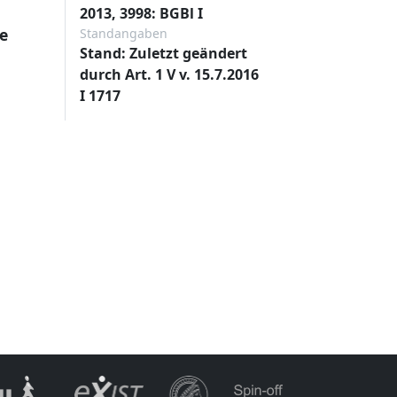
2013, 3998: BGBl I
e
Standangaben
Stand: Zuletzt geändert
durch Art. 1 V v. 15.7.2016
I 1717