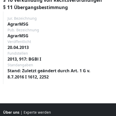
§ 11
Übergangsbestimmung
Jur. Bezeichnung
AgrarMSG
Pub. Bezeichnung
AgrarMSG
Veröffentlicht
20.04.2013
Fundstellen
2013, 917: BGBl I
Standangaben
Stand: Zuletzt geändert durch Art. 1 G v.
8.7.2016 I 1612, 2252
Über uns
|
Experte werden