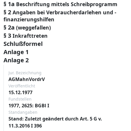
§ 1a
Beschriftung mittels Schreibprogramm
§ 2
Angaben bei Verbraucherdarlehen und -
finanzierungshilfen
§ 2a
(weggefallen)
§ 3
Inkrafttreten
Schlußformel
Anlage 1
Anlage 2
Jur. Bezeichnung
AGMahnVordrV
Veröffentlicht
15.12.1977
Fundstellen
1977, 2625: BGBl I
Standangaben
Stand: Zuletzt geändert durch Art. 5 G v.
11.3.2016 I 396