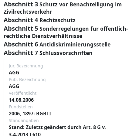
Abschnitt 3
Schutz vor Benachteiligung im
Zivilrechtsverkehr
Abschnitt 4
Rechtsschutz
Abschnitt 5
Sonderregelungen für öffentlich-
rechtliche Dienstverhältnisse
Abschnitt 6
Antidiskriminierungsstelle
Abschnitt 7
Schlussvorschriften
Jur. Bezeichnung
AGG
Pub. Bezeichnung
AGG
Veröffentlicht
14.08.2006
Fundstellen
2006, 1897: BGBl I
Standangaben
Stand: Zuletzt geändert durch Art. 8 G v.
3.4.2013 I 610