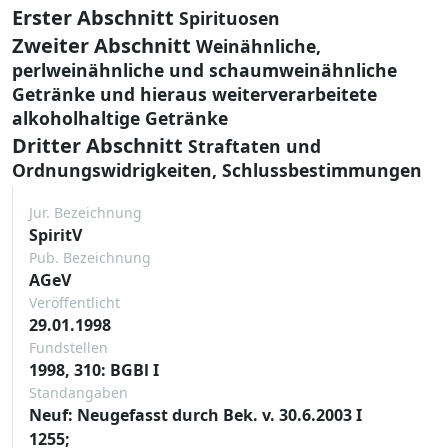
Erster Abschnitt
Spirituosen
Zweiter Abschnitt
Weinähnliche,
perlweinähnliche und schaumweinähnliche
Getränke und hieraus weiterverarbeitete
alkoholhaltige Getränke
Dritter Abschnitt
Straftaten und
Ordnungswidrigkeiten, Schlussbestimmungen
Jur. Bezeichnung
SpiritV
Pub. Bezeichnung
AGeV
Veröffentlicht
29.01.1998
Fundstellen
1998, 310: BGBl I
Standangaben
Neuf: Neugefasst durch Bek. v. 30.6.2003 I
1255;