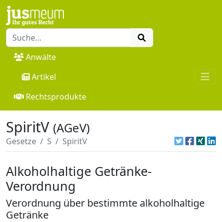
Anwälte
Artikel
Rechtsprodukte
SpiritV
(AGeV)
Gesetze
S
SpiritV
Alkoholhaltige Getränke-
Verordnung
Verordnung über bestimmte alkoholhaltige
Getränke