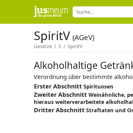
SpiritV
(AGeV)
Gesetze
S
SpiritV
Alkoholhaltige Geträ
Verordnung über bestimmte alkohol
Erster Abschnitt
Spirituosen
Zweiter Abschnitt
Weinähnliche, p
hieraus weiterverarbeitete alkoholha
Dritter Abschnitt
Straftaten und O