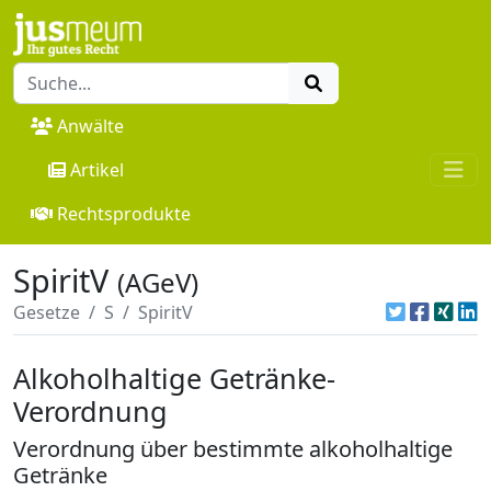
Anwälte
Artikel
Rechtsprodukte
SpiritV
(AGeV)
Gesetze
S
SpiritV
Alkoholhaltige Getränke-
Verordnung
Verordnung über bestimmte alkoholhaltige
Getränke