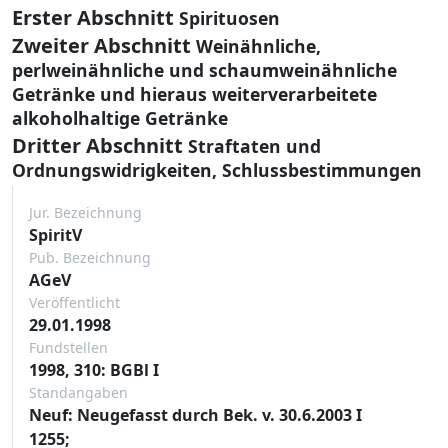
Erster Abschnitt
Spirituosen
Zweiter Abschnitt
Weinähnliche,
perlweinähnliche und schaumweinähnliche
Getränke und hieraus weiterverarbeitete
alkoholhaltige Getränke
Dritter Abschnitt
Straftaten und
Ordnungswidrigkeiten, Schlussbestimmungen
Jur. Bezeichnung
SpiritV
Pub. Bezeichnung
AGeV
Veröffentlicht
29.01.1998
Fundstellen
1998, 310: BGBl I
Standangaben
Neuf: Neugefasst durch Bek. v. 30.6.2003 I
1255;