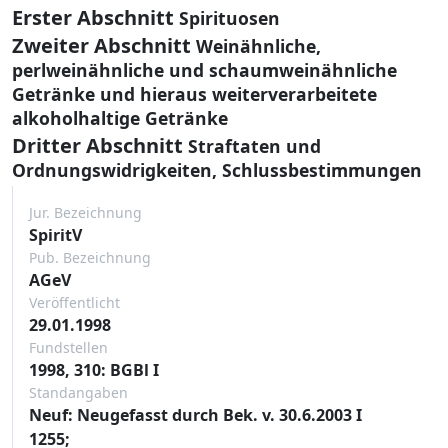
Erster Abschnitt
Spirituosen
Zweiter Abschnitt
Weinähnliche,
perlweinähnliche und schaumweinähnliche
Getränke und hieraus weiterverarbeitete
alkoholhaltige Getränke
Dritter Abschnitt
Straftaten und
Ordnungswidrigkeiten, Schlussbestimmungen
Jur. Bezeichnung
SpiritV
Pub. Bezeichnung
AGeV
Veröffentlicht
29.01.1998
Fundstellen
1998, 310: BGBl I
Standangaben
Neuf: Neugefasst durch Bek. v. 30.6.2003 I
1255;