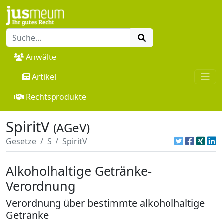
Anwälte
Artikel
Rechtsprodukte
SpiritV
(AGeV)
Gesetze
S
SpiritV
Alkoholhaltige Getränke-
Verordnung
Verordnung über bestimmte alkoholhaltige
Getränke