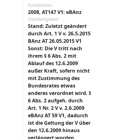
Fundstellen
2008, AT147 V1: eBAnz
Standangaben
Stand: Zuletzt geändert
durch Art. 1 V v. 26.5.2015
BAnz AT 26.05.2015 V1
Sonst: Die V tritt nach
ihrem § 6 Abs. 2 mit
Ablauf des 12.6.2009
außer Kraft, sofern nicht
mit Zustimmung des
Bundesrates etwas
anderes verordnet wird. §
6 Abs. 2 aufgeh. durch
Art. 1 Nr. 2 V v. 2.6.2009
eBAnz AT 59 V1, dadurch
ist die Geltung der V über
den 12.6.2009 hinaus
verlängert worden