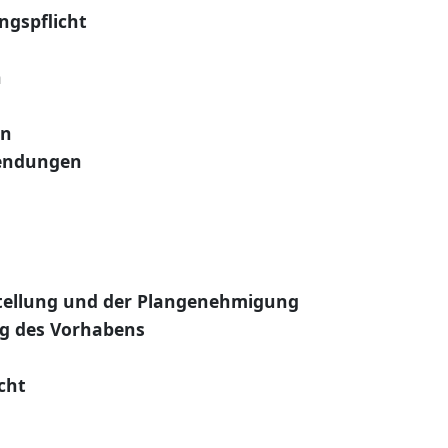
ngspflicht
n
en
wendungen
tellung und der Plangenehmigung
ng des Vorhabens
cht