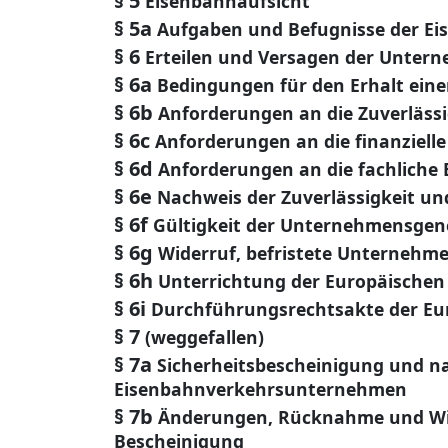
§ 5
Eisenbahnaufsicht
§ 5a
Aufgaben und Befugnisse der E
§ 6
Erteilen und Versagen der Unte
§ 6a
Bedingungen für den Erhalt ei
§ 6b
Anforderungen an die Zuverlässi
§ 6c
Anforderungen an die finanzielle
§ 6d
Anforderungen an die fachliche
§ 6e
Nachweis der Zuverlässigkeit und
§ 6f
Gültigkeit der Unternehmensge
§ 6g
Widerruf, befristete Unterneh
§ 6h
Unterrichtung der Europäische
§ 6i
Durchführungsrechtsakte der E
§ 7
(weggefallen)
§ 7a
Sicherheitsbescheinigung und na
Eisenbahnverkehrsunternehmen
§ 7b
Änderungen, Rücknahme und Wid
Bescheinigung