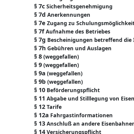
§ 7c
Sicherheitsgenehmigung
§ 7d
Anerkennungen
§ 7e
Zugang zu Schulungsmöglichkei
§ 7f
Aufnahme des Betriebes
§ 7g
Bescheinigungen betreffend die
§ 7h
Gebühren und Auslagen
§ 8
(weggefallen)
§ 9
(weggefallen)
§ 9a
(weggefallen)
§ 9b
(weggefallen)
§ 10
Beförderungspflicht
§ 11
Abgabe und Stilllegung von Eise
§ 12
Tarife
§ 12a
Fahrgastinformationen
§ 13
Anschluß an andere Eisenbahne
§ 14
Versicherungspflicht