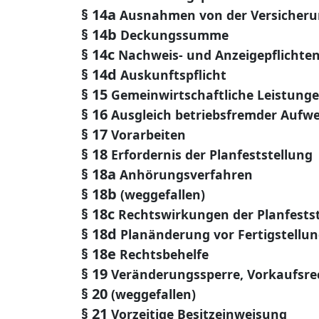
§ 14a
Ausnahmen von der Versicheru
§ 14b
Deckungssumme
§ 14c
Nachweis- und Anzeigepflichte
§ 14d
Auskunftspflicht
§ 15
Gemeinwirtschaftliche Leistung
§ 16
Ausgleich betriebsfremder Auf
§ 17
Vorarbeiten
§ 18
Erfordernis der Planfeststellung
§ 18a
Anhörungsverfahren
§ 18b
(weggefallen)
§ 18c
Rechtswirkungen der Planfests
§ 18d
Planänderung vor Fertigstellu
§ 18e
Rechtsbehelfe
§ 19
Veränderungssperre, Vorkaufsre
§ 20
(weggefallen)
§ 21
Vorzeitige Besitzeinweisung