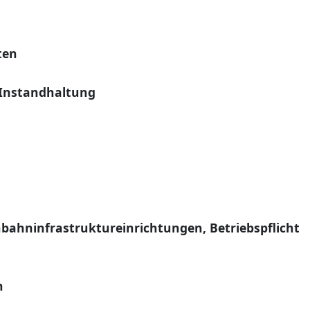
ten
 Instandhaltung
nbahninfrastruktureinrichtungen, Betriebspflicht
n